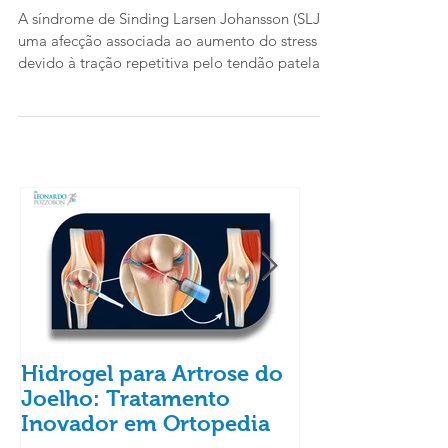
Johansson (SLJ)
A síndrome de Sinding Larsen Johansson (SLJ) é
uma afecção associada ao aumento do stress
devido à tração repetitiva pelo tendão patelar...
Hidrogel para Artrose do
Alterações na
Joelho: Tratamento
aumentam os 