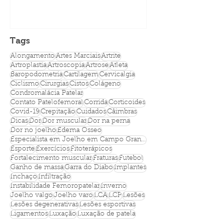
Inovador em Ortopedia
lesões?
Tags
Alongamento
Artes Marciais
Artrite
Artroplastia
Artroscopia
Artrose
Atleta
Baropodometria
Cartilagem
Cervicalgia
Ciclismo
Cirurgias
Cistos
Colágeno
Condromalácia Patelar
Contato Patelofemoral
Corrida
Corticoides
Covid-19
Crepitação
Cuidados
Câimbras
Dicas
Dor
Dor muscular
Dor na perna
Dor no joelho
Edema Ósseo
Especialista em Joelho em Campo Grande MS
Esporte
Exercícios
Fitoterápicos
Fortalecimento muscular
Fraturas
Futebol
Ganho de massa
Garra do Diabo
Implantes
Inchaço
Infiltração
Instabilidade Femoropatelar
Inverno
Joelho valgo
Joelho varo
LCA
LCP
Lesões