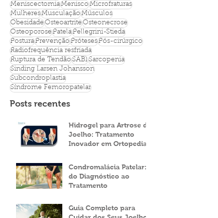
Lesões degenerativas
Lesões esportivas
Ligamentos
Luxação
Luxação de patela
Meniscectomia
Menisco
Microfraturas
Mulheres
Musculação
Músculos
Obesidade
Osteoartrite
Osteonecrose
Osteoporose
Patela
Pellegrini-Stieda
Postura
Prevenção
Próteses
Pós-cirúrgico
Radiofrequência resfriada
Ruptura de Tendão
SABI
Sarcopenia
Sinding Larsen Johansson
Subcondroplastia
Síndrome Femoropatelar
Posts recentes
Hidrogel para Artrose do
Joelho: Tratamento
Inovador em Ortopedia
Condromalácia Patelar:
do Diagnóstico ao
Tratamento