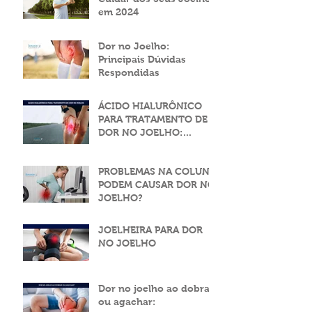
Guia Completo para
Cuidar dos Seus Joelhos
em 2024
Dor no Joelho:
Principais Dúvidas
Respondidas
ÁCIDO HIALURÔNICO
PARA TRATAMENTO DE
DOR NO JOELHO:
ALÍVIO EFICAZ E SEGURO
PROBLEMAS NA COLUNA
PODEM CAUSAR DOR NO
JOELHO?
JOELHEIRA PARA DOR
NO JOELHO