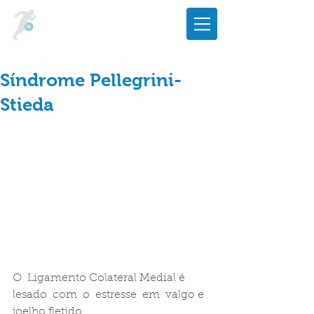
Síndrome Pellegrini-
Stieda
O  Ligamento Colateral Medial é 
lesado  com  o  estresse  em  valgo e 
joelho fletido.