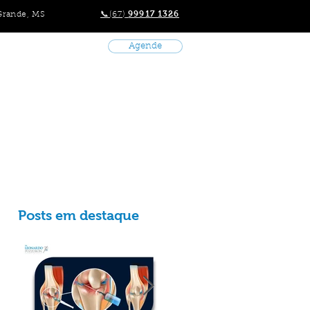
99917 1326
Grande, MS
📞(67)
Agende
ato
+
Posts em destaque