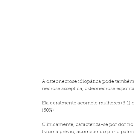
A osteonecrose idiopática pode também
necrose asséptica, osteonecrose espont
Ela geralmente acomete mulheres (3:1) 
(60%)
Clinicamente, caracteriza-se por dor no j
trauma prévio, acometendo principalmen