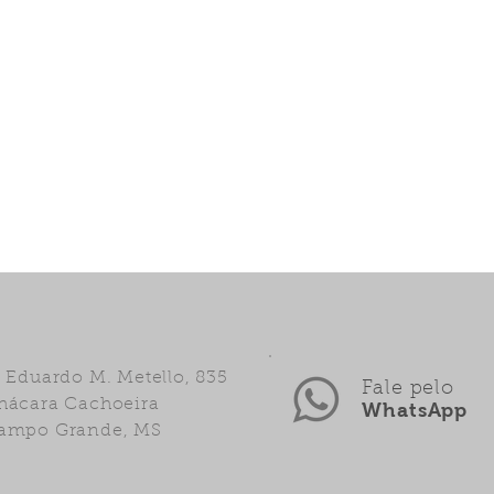
. Eduardo M. Metello, 835
Fale pelo
hácara Cachoeira
WhatsApp
ampo Grande, MS