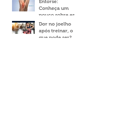
Entorse:
Conheça um
pouco sobre esse
tipo de lesão
Dor no joelho
após treinar, o
que pode ser?