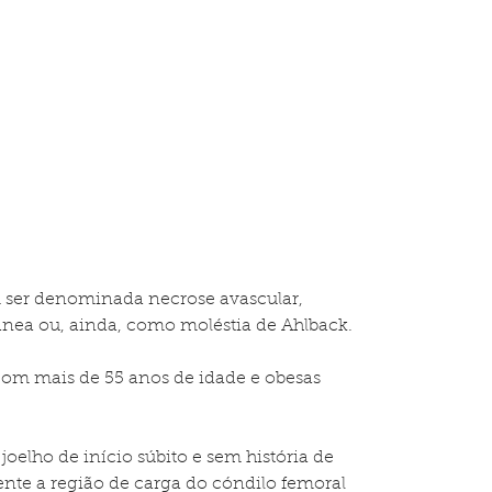
 ser denominada necrose avascular, 
ânea ou, ainda, como moléstia de Ahlback.
com mais de 55 anos de idade e obesas 
oelho de início súbito e sem história de 
te a região de carga do cóndilo femoral 