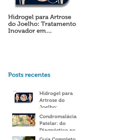
Hidrogel para Artrose
Alterações na pisada
do Joelho: Tratamento
aumentam os riscos 
Inovador em
lesões?
Ortopedia
Posts recentes
Hidrogel para
Artrose do
Joelho:
Tratamento
Condromalácia
Inovador em
Patelar: do
Ortopedia
Diagnóstico ao
Tratamento
Guia Completo