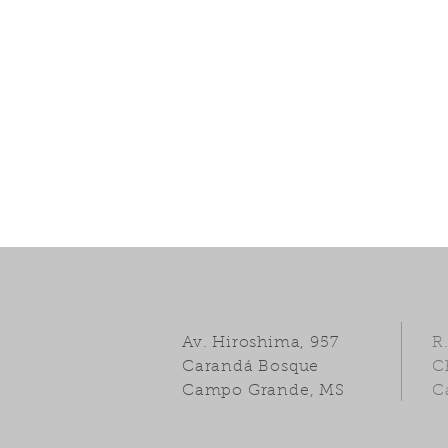
Av. Hiroshima, 957
R
Carandá Bosque
C
Campo Grande, MS
C