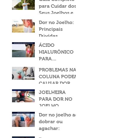
para Cuidar dos
Seus Joelhos em
2024
Dor no Joelho:
Principais
Dúvidas
Respondidas
ÁCIDO
HIALURÔNICO
PARA
TRATAMENTO
PROBLEMAS NA
DE DOR NO
COLUNA PODEM
JOELHO: ALÍVIO
CAUSAR DOR NO
EFICAZ E
JOELHO?
JOELHEIRA
SEGURO
PARA DOR NO
JOELHO
Dor no joelho ao
dobrar ou
agachar: