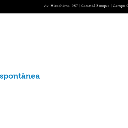
Av. Hiroshima, 957 | Carandá Bosque | Campo 
O Especialista
Lesões
Cirurgias/Orientações
Blog
Cont
Espontânea