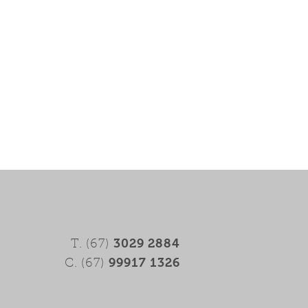
3029 2884
T. (67)
99917 1326
C. (67)