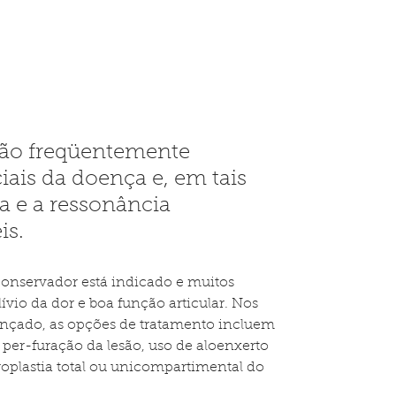
são freqüentemente 
iais da doença e, em tais 
ea e a ressonância 
is.
conservador está indicado e muitos 
vio da dor e boa função articular. Nos 
nçado, as opções de tratamento incluem 
per-furação da lesão, uso de aloenxerto 
troplastia total ou unicompartimental do 