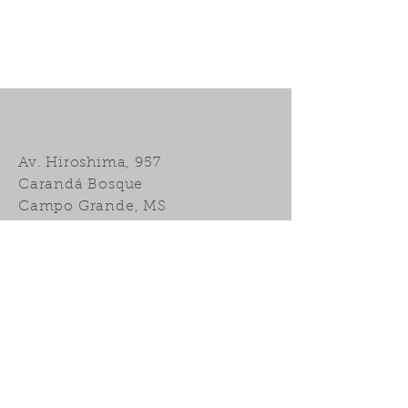
Av. Hiroshima, 957
Carandá Bosque
Campo Grande, MS
R. Eduardo M. Metello, 835
Chácara Cachoeira
Campo Grande, MS