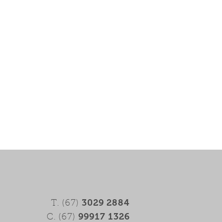
3029 2884
T. (67)
99917 1326
C. (67)