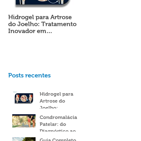
Hidrogel para Artrose
Alterações na pisada
do Joelho: Tratamento
aumentam os riscos 
Inovador em
lesões?
Ortopedia
Posts recentes
Hidrogel para
Artrose do
Joelho:
Tratamento
Condromalácia
Inovador em
Patelar: do
Ortopedia
Diagnóstico ao
Tratamento
Guia Completo