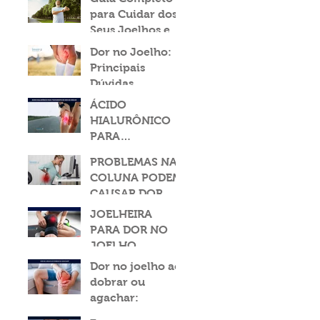
para Cuidar dos
Seus Joelhos em
2024
Dor no Joelho:
Principais
Dúvidas
Respondidas
ÁCIDO
HIALURÔNICO
PARA
TRATAMENTO
PROBLEMAS NA
DE DOR NO
COLUNA PODEM
JOELHO: ALÍVIO
CAUSAR DOR NO
EFICAZ E
JOELHO?
JOELHEIRA
SEGURO
PARA DOR NO
JOELHO
Dor no joelho ao
dobrar ou
agachar: