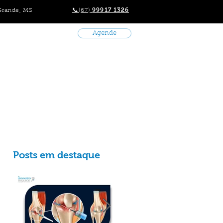
99917 1326
Grande, MS
📞(67)
Agende
ato
+
Posts em destaque