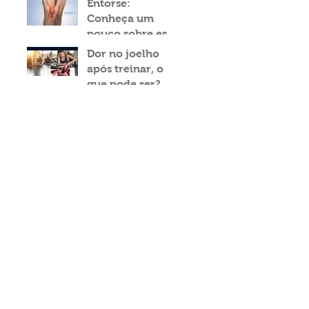
Entorse:
Conheça um
pouco sobre esse
tipo de lesão
Dor no joelho
após treinar, o
que pode ser?