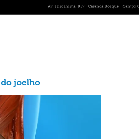
Av. Hiroshima, 957 | Carandá Bosque | Campo 
O Especialista
Lesões
Cirurgias/Orientações
Blog
Cont
 do joelho