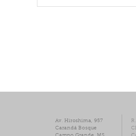
Av. Hiroshima, 957
R
Carandá Bosque
C
Campo Grande, MS
C