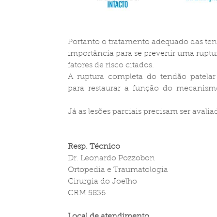
Portanto o tratamento adequado das tendi
importância para se prevenir uma ruptu
fatores de risco citados.
A  ruptura  completa  do  tendão  patelar  
para  restaurar  a  função  do  mecanis
Já as lesões parciais precisam ser aval
Resp. Técnico
Dr. Leonardo Pozzobon
Ortopedia e Traumatologia
Cirurgia do Joelho
CRM 5836
Local de atendimento