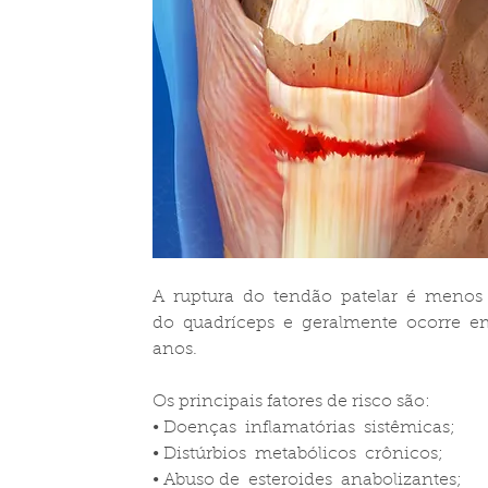
A  ruptura  do  tendão  patelar  é  menos
do  quadríceps  e  geralmente  ocorre  e
anos.
Os principais fatores de risco são:
• Doenças  inflamatórias  sistêmicas;
• Distúrbios  metabólicos  crônicos;
• Abuso de  esteroides  anabolizantes;