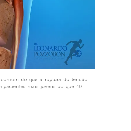
  comum  do  que  a  ruptura  do  tendão  
m pacientes  mais  jovens  do  que  40  