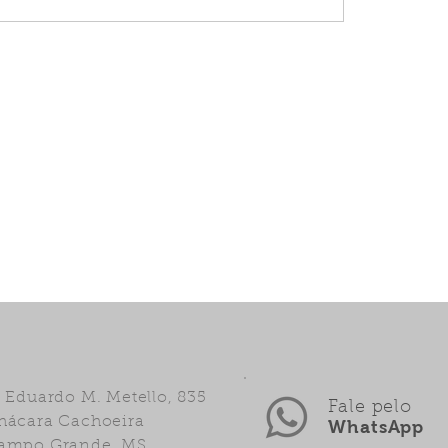
. Eduardo M. Metello, 835
Fale pelo
hácara Cachoeira
WhatsApp
ampo Grande, MS